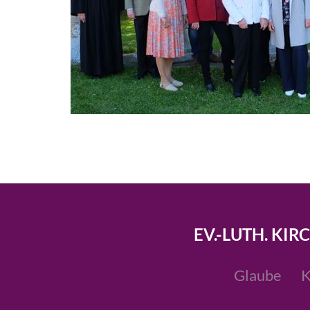
EV.-LUTH. KIR
Glaube
K