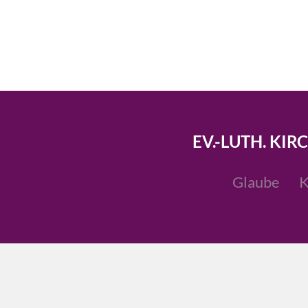
EV.-LUTH. KIR
Glaube
K