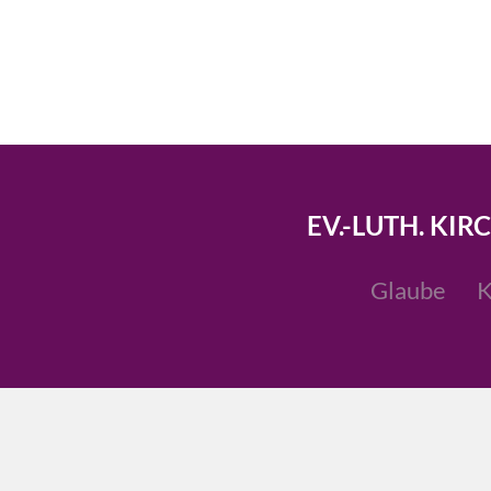
EV.-LUTH. KIR
Glaube
K