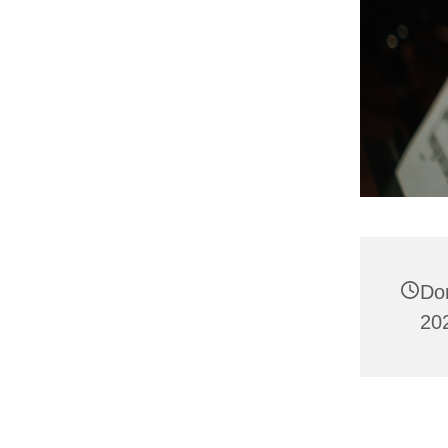
Don
20