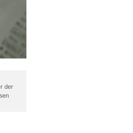
r der
esen