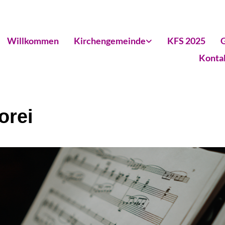
Willkommen
Kirchengemeinde
KFS 2025
G
Konta
orei