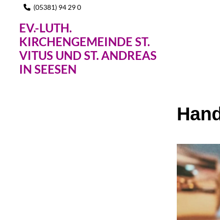
(05381) 94 29 0

EV.-LUTH.
KIRCHENGEMEINDE ST.
VITUS UND ST. ANDREAS
IN SEESEN
Hand