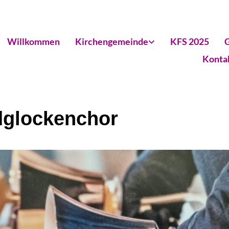
Willkommen
Kirchengemeinde
KFS 2025
G
Konta
glockenchor