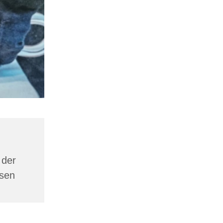
 der
esen