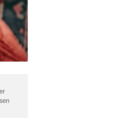
er
esen