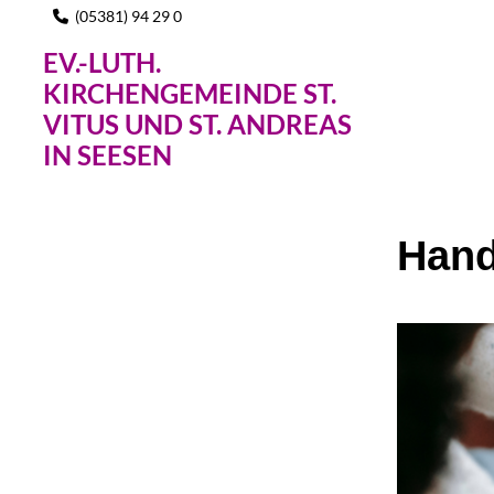
(05381) 94 29 0

EV.-LUTH.
KIRCHENGEMEINDE ST.
VITUS UND ST. ANDREAS
IN SEESEN
Hand