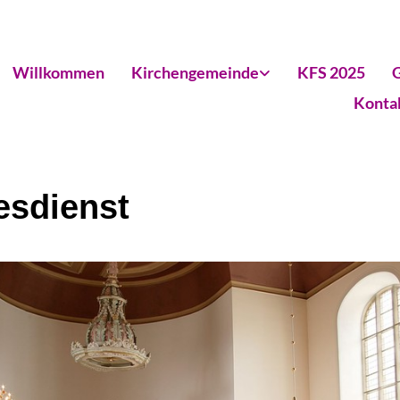
Willkommen
Kirchengemeinde
KFS 2025
G
Konta
esdienst