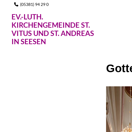
(05381) 94 29 0

EV.-LUTH.
KIRCHENGEMEINDE ST.
VITUS UND ST. ANDREAS
IN SEESEN
Gott