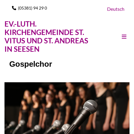
(05381) 94 29 0

Deutsch
EV.-LUTH.
KIRCHENGEMEINDE ST.
VITUS UND ST. ANDREAS
IN SEESEN
Gospelchor