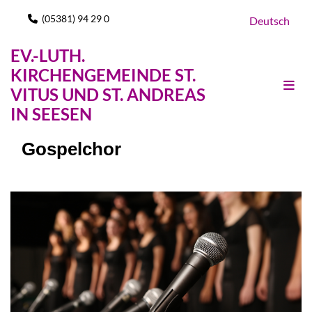
(05381) 94 29 0

Deutsch
EV.-LUTH.
KIRCHENGEMEINDE ST.
VITUS UND ST. ANDREAS
IN SEESEN
Gospelchor