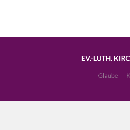
EV.-LUTH. KIR
Glaube
K