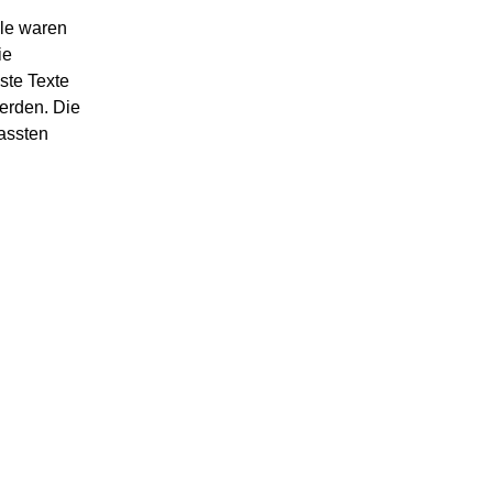
lle waren
ie
ste Texte
werden. Die
fassten