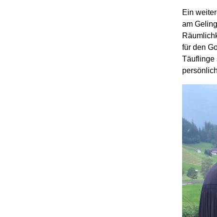
Ein weite
am Geling
Räumlichk
für den Go
Täuflinge 
persönlich